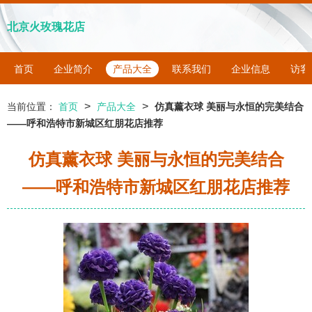
北京火玫瑰花店
首页
企业简介
产品大全
联系我们
企业信息
访客
>
>
当前位置：
首页
产品大全
仿真薰衣球 美丽与永恒的完美结合
——呼和浩特市新城区红朋花店推荐
仿真薰衣球 美丽与永恒的完美结合
——呼和浩特市新城区红朋花店推荐